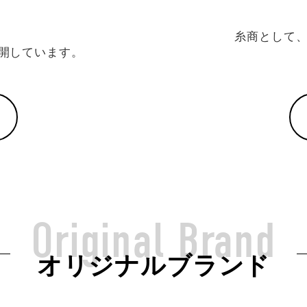
、
糸商として
開しています。
Original Brand
オリジナルブランド