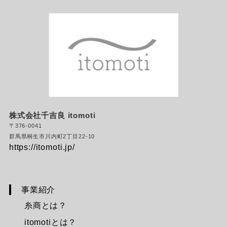
染色
機能・物性
撚糸
ログイン・
会員登録
その他の糸加工
ブログ
会社概要
お問合せ
株式会社千吉良
itomoti
〒376-0041
商品
群馬県桐生市川内町2丁目22-10
https://itomoti.jp/
ファッション
雑貨
布・生地
事業紹介
糸商とは？
itomotiとは？