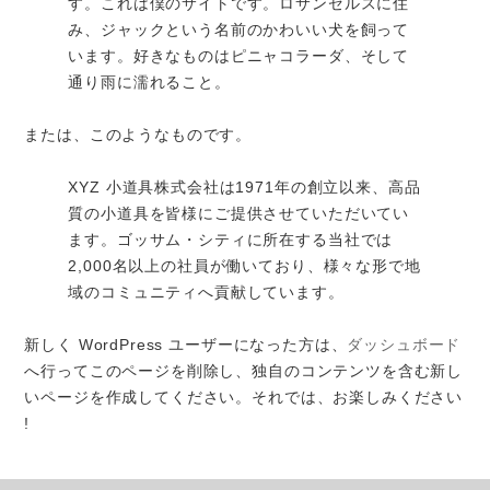
す。これは僕のサイトです。ロサンゼルスに住
み、ジャックという名前のかわいい犬を飼って
います。好きなものはピニャコラーダ、そして
通り雨に濡れること。
または、このようなものです。
事業紹介
XYZ 小道具株式会社は1971年の創立以来、高品
質の小道具を皆様にご提供させていただいてい
糸商とは？
ます。ゴッサム・シティに所在する当社では
itomotiとは？
2,000名以上の社員が働いており、様々な形で地
域のコミュニティへ貢献しています。
ご提案事例
新しく WordPress ユーザーになった方は、
ダッシュボード
糸の辞典
へ行ってこのページを削除し、独自のコンテンツを含む新し
基礎用語
いページを作成してください。それでは、お楽しみください
!
素材
特殊な糸
0