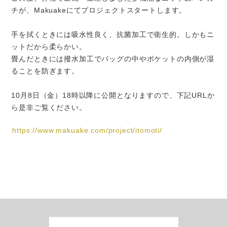
チが、Makuakeにてプロジェクトスタートします。
手を拭くときには吸水性良く、抗菌加工で衛生的。しかもニ
ットだから柔らかい。
畳んだときには撥水加工でバッグの中やポケットの内側が湿
ることを防ぎます。
事業紹介
糸商とは？
10月8日（金）18時以降に公開となりますので、下記URLか
ら是非ご覧ください。
itomotiとは？
ご提案事例
https://www.makuake.com/project/itomoti/
糸の辞典
基礎用語
素材
特殊な糸
0
染色