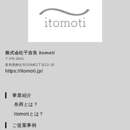
機能・物性
撚糸
ログイン・
会員登録
その他の糸加工
ブログ
会社概要
株式会社千吉良
itomoti
お問合せ
〒376-0041
群馬県桐生市川内町2丁目22-10
https://itomoti.jp/
商品
ファッション
雑貨
事業紹介
布・生地
糸商とは？
itomotiとは？
ご提案事例