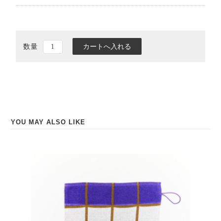
数量
事業紹介
糸商とは？
itomotiとは？
ご提案事例
YOU MAY ALSO LIKE
糸の辞典
基礎用語
素材
特殊な糸
0
染色