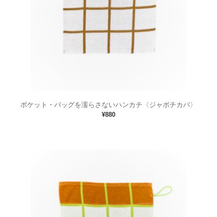
機能・物性
撚糸
ログイン・
会員登録
その他の糸加工
ブログ
会社概要
お問合せ
ポケット・バッグを濡らさないハンカチ〈ジャボチカバ〉
¥880
商品
ファッション
雑貨
布・生地