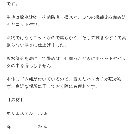
です。
生地は吸水速乾・抗菌防臭・撥水と、３つの機能糸を編み込
んだニット生地。
織物ではなくニットなので柔らかく、そして拭きやすくて嵩
張らない厚さに仕上げました。
撥水部分を表にして畳めば、仕舞ったときにポケットやバッ
グの中を濡らしません。
本体にゴム紐が付いているので、畳んだハンカチが広がら
ず、身近な場所に干しておく際にも便利です。
【素材】
ポリエステル 75％
綿 25％