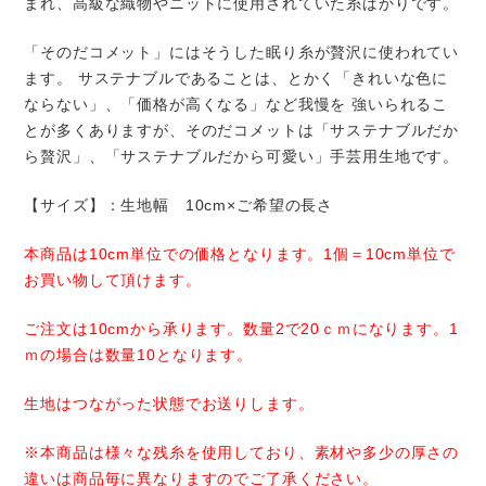
まれ、高級な織物やニットに使用されていた糸ばかりです。
「そのだコメット」にはそうした眠り糸が贅沢に使われてい
ます。 サステナブルであることは、とかく「きれいな色に
ならない」、「価格が高くなる」など我慢を 強いられるこ
とが多くありますが、そのだコメットは「サステナブルだか
ら贅沢」、「サステナブルだから可愛い」手芸用生地です。
【サイズ】：生地幅 10cm×ご希望の長さ
本商品は10cm単位での価格となります。1個＝10cm単位で
お買い物して頂けます。
ご注文は10cmから承ります。数量
2
で
20
ｃｍになります。
1
ｍの場合は数量
10となります
。
生地はつながった状態でお送りします。
※本商品は様々な残糸を使用しており、素材や多少の厚さの
違いは商品毎に異なりますのでご了承ください。