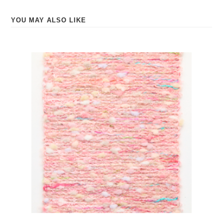
事業紹介
YOU MAY ALSO LIKE
糸商とは？
itomotiとは？
ご提案事例
糸の辞典
基礎用語
素材
特殊な糸
0
染色
機能・物性
撚糸
ログイン・
会員登録
その他の糸加工