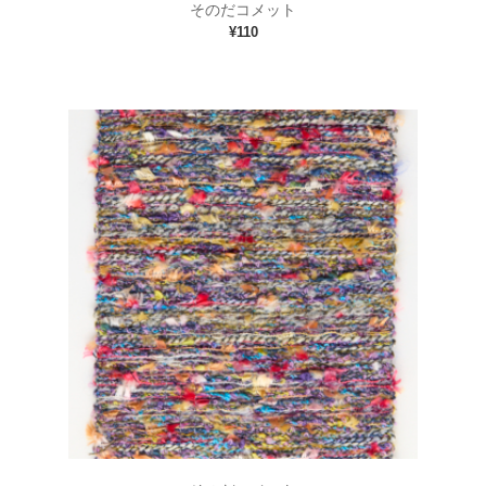
ブログ
そのだコメット
¥110
会社概要
お問合せ
商品
ファッション
雑貨
布・生地