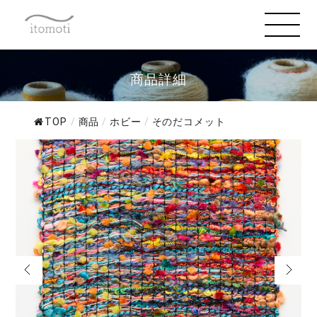
商品詳細
TOP
/
商品
/
ホビー
/
そのだコメット